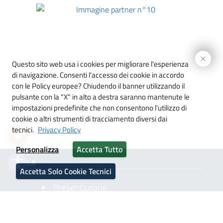
 spazio del testo
nterlinea
Immagine partner n°10
 interlinea
Questo sito web usa i cookies per migliorare l'esperienza
ori
di navigazione. Consenti l'accesso dei cookie in accordo
con le Policy europee?
Chiudendo il banner utilizzando il
igi
pulsante con la "X" in alto a destra saranno mantenute le
Immagine partner n°11
impostazioni predefinite che non consentono l’utilizzo di
i link
cookie o altri strumenti di tracciamento diversi dai
tecnici.
Privacy Policy
imensioni cursore
Personalizza
Accetta Tutto
la lettura
accessibility
SCUOLA
Accetta Solo Cookie Tecnici
 animazioni
Presentazione
I luoghi
Le persone