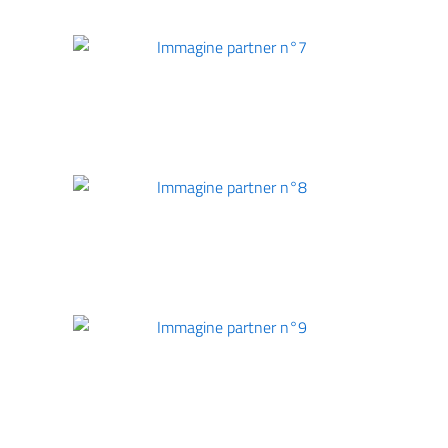
Immagine partner n°7
Immagine partner n°8
imensione del testo
Immagine partner n°9
 dimensione del testo
pazio del testo