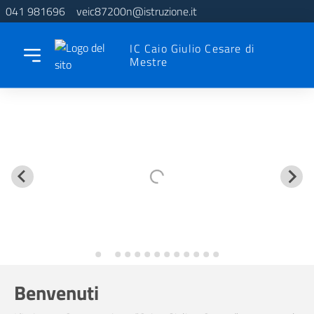
041 981696
veic87200n@istruzione.it
IC Caio Giulio Cesare di
Mestre
Benvenuti